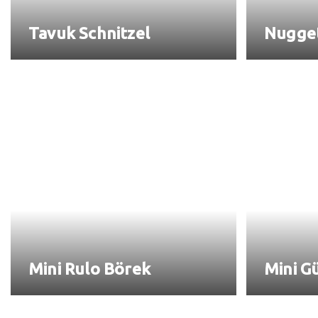
Tavuk Schnitzel
Nugge
Mini Rulo Börek
Mini G