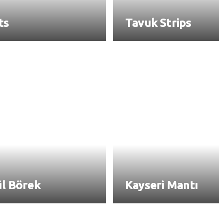
ts
Tavuk Strips
ül Börek
Kayseri Mantı