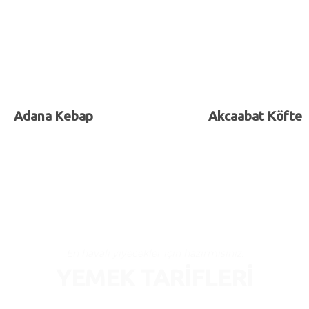
Adana Kebap
Akcaabat Köfte
En havalı yiyecekler için hazırmısınız.
YEMEK TARIFLERI