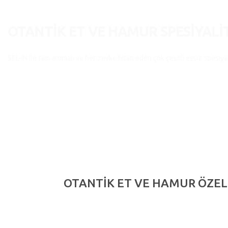
OTANTIK ET VE HAMUR SPESIYALI
SEL-IN ile tam aromalı ve her zevke hitap eden çok çeşitli eşsiz spesiy
SPESIYALITELER
İLETIŞIM
OTANTİK ET VE HAMUR ÖZELL