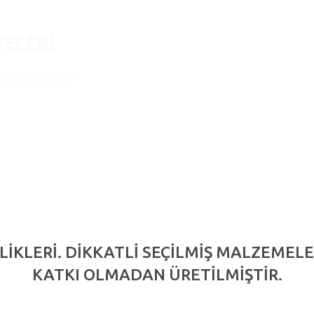
TELERI
aliteler sunuyoruz.
İKLERİ. DİKKATLİ SEÇİLMİŞ MALZEMELE
KATKI OLMADAN ÜRETİLMİŞTİR.